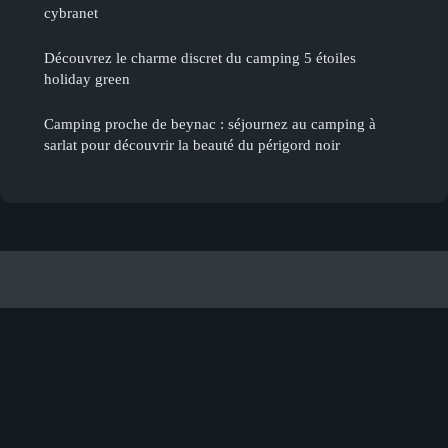
cybranet
Découvrez le charme discret du camping 5 étoiles
holiday green
Camping proche de beynac : séjournez au camping à
sarlat pour découvrir la beauté du périgord noir
Location Dordogne Chalet
Mentions légales
Contact
© 2026 · Tous droits réservés.