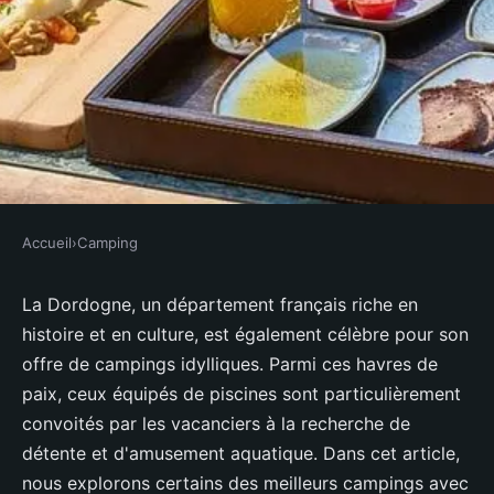
Accueil
›
Camping
CAMPING
Quels sont les campings avec
La Dordogne, un département français riche en
histoire et en culture, est également célèbre pour son
piscine en Dordogne ?
offre de campings idylliques. Parmi ces havres de
paix, ceux équipés de piscines sont particulièrement
Valentine
•
21 janvier 2022
•
4 min de lecture
convoités par les vacanciers à la recherche de
détente et d'amusement aquatique. Dans cet article,
nous explorons certains des meilleurs campings avec